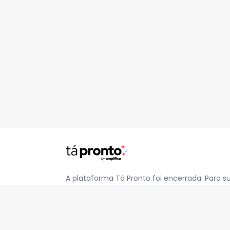
A plataforma Tá Pronto foi encerrada. Para s
pelo e-mail
contato@jatapronto.com.br
.
REDES SOCIAIS