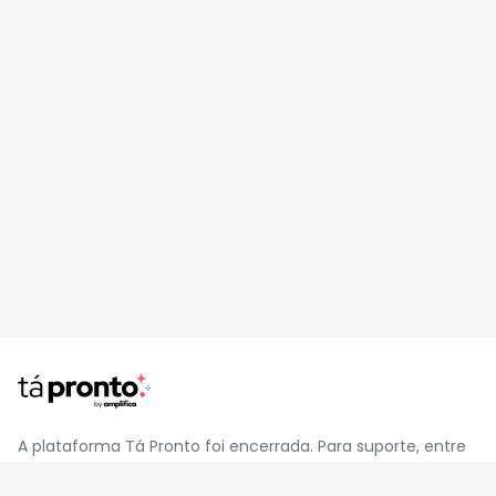
A plataforma Tá Pronto foi encerrada. Para suporte, entre
em contato pelo e-mail
contato@jatapronto.com.br
.