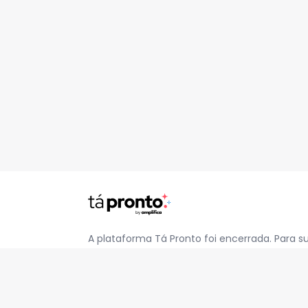
A plataforma Tá Pronto foi encerrada. Para s
pelo e-mail
contato@jatapronto.com.br
.
REDES SOCIAIS