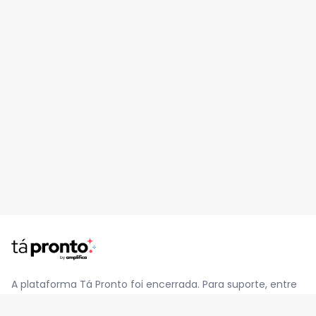
A plataforma Tá Pronto foi encerrada. Para suporte, entre
em contato pelo e-mail
contato@jatapronto.com.br
.