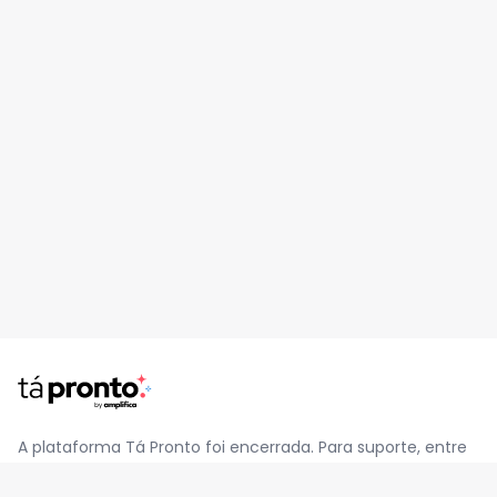
A plataforma Tá Pronto foi encerrada. Para suporte, entre
em contato pelo e-mail
contato@jatapronto.com.br
.