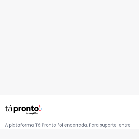
A plataforma Tá Pronto foi encerrada. Para suporte, entre
em contato pelo e-mail
contato@jatapronto.com.br
.