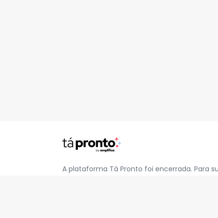
A plataforma Tá Pronto foi encerrada. Para s
pelo e-mail
contato@jatapronto.com.br
.
REDES SOCIAIS