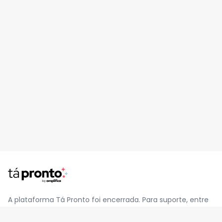
A plataforma Tá Pronto foi encerrada. Para suporte, entre
em contato pelo e-mail
contato@jatapronto.com.br
.