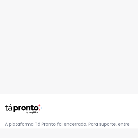
A plataforma Tá Pronto foi encerrada. Para suporte, entre
em contato pelo e-mail
contato@jatapronto.com.br
.