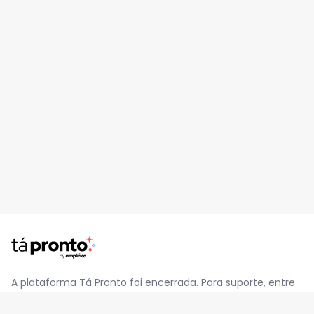
A plataforma Tá Pronto foi encerrada. Para suporte, entre
em contato pelo e-mail
contato@jatapronto.com.br
.