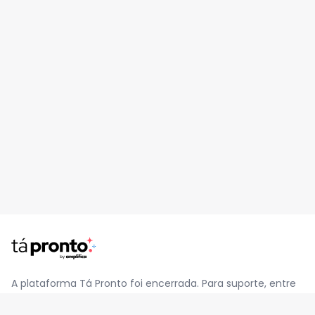
A plataforma Tá Pronto foi encerrada. Para suporte, entre
em contato pelo e-mail
contato@jatapronto.com.br
.