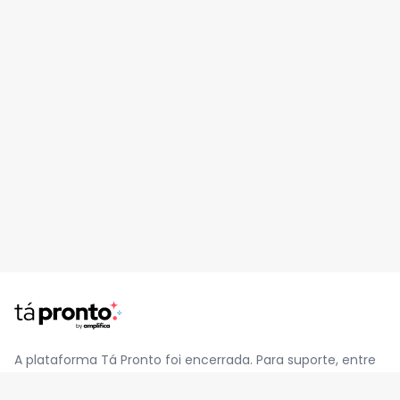
A plataforma Tá Pronto foi encerrada. Para suporte, entre
em contato pelo e-mail
contato@jatapronto.com.br
.