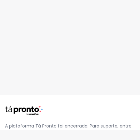
A plataforma Tá Pronto foi encerrada. Para suporte, entre
em contato pelo e-mail
contato@jatapronto.com.br
.