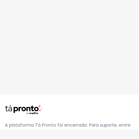
A plataforma Tá Pronto foi encerrada. Para suporte, entre
em contato pelo e-mail
contato@jatapronto.com.br
.