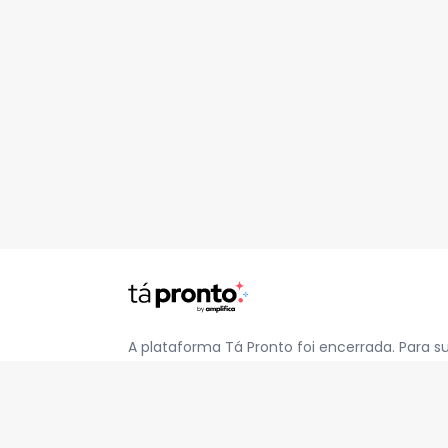
A plataforma Tá Pronto foi encerrada. Para s
pelo e-mail
contato@jatapronto.com.br
.
REDES SOCIAIS