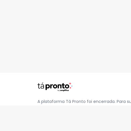
A plataforma Tá Pronto foi encerrada. Para s
pelo e-mail
contato@jatapronto.com.br
.
REDES SOCIAIS