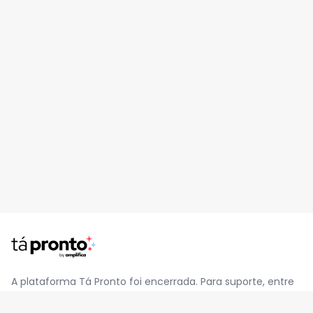
A plataforma Tá Pronto foi encerrada. Para suporte, entre
em contato pelo e-mail
contato@jatapronto.com.br
.