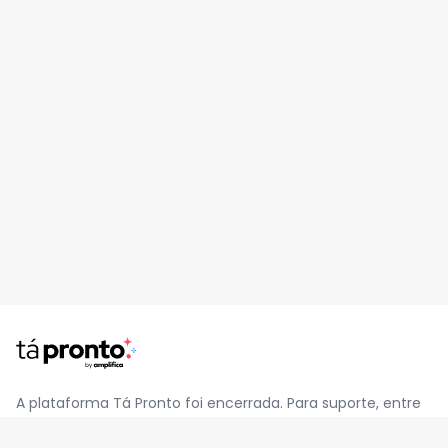
A plataforma Tá Pronto foi encerrada. Para suporte, entre
em contato pelo e-mail
contato@jatapronto.com.br
.